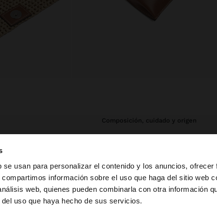
composición, cuidado y origen
ormato
Composición Exterior: 70% Papel,
s
 botón de presión.
30% Poliuretano
b se usan para personalizar el contenido y los anuncios, ofrecer
Exterior: 90% Poliuretano, 10%
Hierro
s, compartimos información sobre el uso que haga del sitio web 
 análisis web, quienes pueden combinarla con otra información q
a web de Mexico. ¿Quieres ir a la web de United States?
Dimensiones cm: 32x33x15 (LxAxA)
r del uso que haya hecho de sus servicios.
Longitud Asa (Min. - Max.): 25