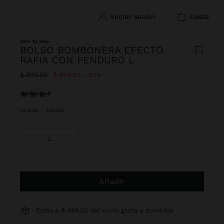
iniciar sesión
cesta
New to sale
BOLSO BOMBONERA EFECTO
RAFIA CON PENDURO L
Precio rebajado de
A
$ 999.00
$ 699.00
30%
Seleccionado
Natural
|
246299
L
Añadir
Estás a
$ 999.00
del envío gratis a domicilio