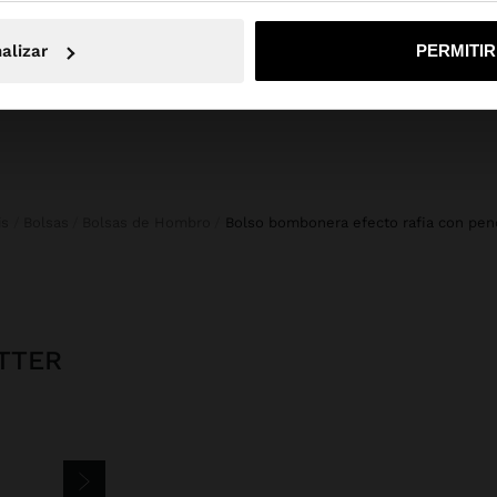
No, continuar en la web de Mexico
Sí, llé
alizar
PERMITI
is
Bolsas
Bolsas de Hombro
bolso bombonera efecto rafia con pen
TTER