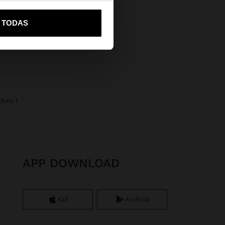
vame a United States
R TODAS
duro l
APP DOWNLOAD
iOS
Android