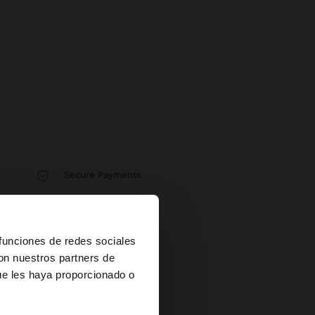
Secure Payments
Help
×
 funciones de redes sociales
con nuestros partners de
ue les haya proporcionado o