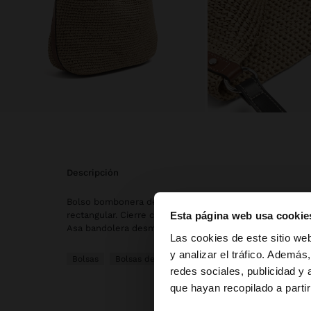
descripción
Bolso bombonera de tamaño grande con efecto rafia. F
Esta página web usa cookie
rectangular. Cierre con imán. Colgante tipo estuche con
Asa bandolera desmontable.
hola
Las cookies de este sitio we
y analizar el tráfico. Ademá
Bolsas
Bolsas de Hombro
redes sociales, publicidad y
Estás accediendo a l
que hayan recopilado a parti