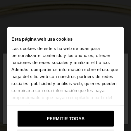
Esta página web usa cookies
Las cookies de este sitio web se usan para
×
personalizar el contenido y los anuncios, ofrecer
hola
funciones de redes sociales y analizar el tráfico.
Además, compartimos información sobre el uso que
haga del sitio web con nuestros partners de redes
Estás accediendo a la web de Mexico. ¿Quieres ir a
sociales, publicidad y análisis web, quienes pueden
la web de United States?
combinarla con otra información que les haya
proporcionado o que hayan recopilado a partir del
uso que haya hecho de sus servicios.
No, continuar en la web
Sí, llévame a
de Mexico
United States
PERMITIR TODAS