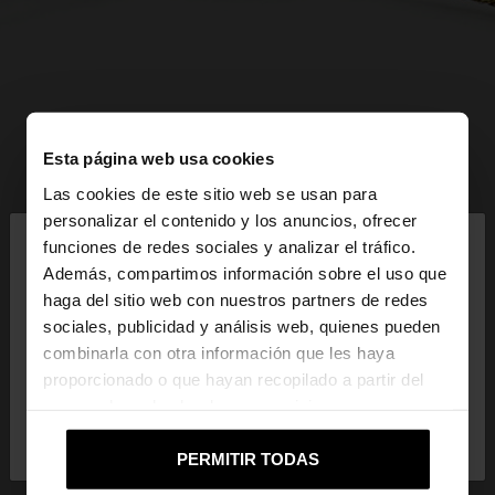
Esta página web usa cookies
Las cookies de este sitio web se usan para
×
personalizar el contenido y los anuncios, ofrecer
hola
funciones de redes sociales y analizar el tráfico.
Además, compartimos información sobre el uso que
haga del sitio web con nuestros partners de redes
Estás accediendo a la web de Mexico. ¿Quieres ir a
sociales, publicidad y análisis web, quienes pueden
la web de United States?
combinarla con otra información que les haya
proporcionado o que hayan recopilado a partir del
uso que haya hecho de sus servicios.
No, continuar en la web
Sí, llévame a
de Mexico
United States
PERMITIR TODAS