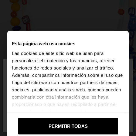
Esta página web usa cookies
Las cookies de este sitio web se usan para
×
personalizar el contenido y los anuncios, ofrecer
hola
funciones de redes sociales y analizar el tráfico.
Además, compartimos información sobre el uso que
haga del sitio web con nuestros partners de redes
Estás accediendo a la web de Mexico. ¿Quieres ir a
sociales, publicidad y análisis web, quienes pueden
la web de United States?
combinarla con otra información que les haya
proporcionado o que hayan recopilado a partir del
uso que haya hecho de sus servicios.
No, continuar en la web
Sí, llévame a
de Mexico
United States
PERMITIR TODAS