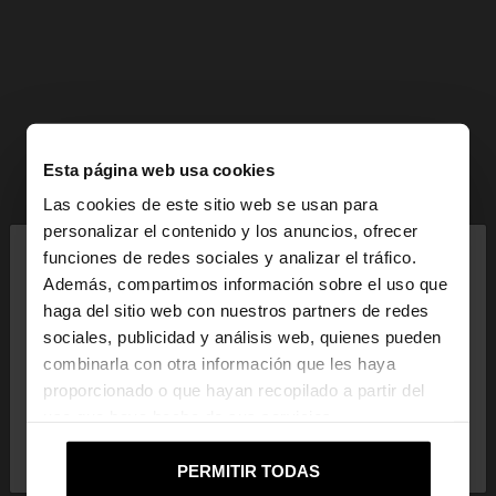
Esta página web usa cookies
Las cookies de este sitio web se usan para
×
personalizar el contenido y los anuncios, ofrecer
hola
funciones de redes sociales y analizar el tráfico.
Además, compartimos información sobre el uso que
haga del sitio web con nuestros partners de redes
Estás accediendo a la web de Mexico. ¿Quieres ir a
sociales, publicidad y análisis web, quienes pueden
la web de United States?
combinarla con otra información que les haya
proporcionado o que hayan recopilado a partir del
uso que haya hecho de sus servicios.
No, continuar en la web
Sí, llévame a
de Mexico
United States
PERMITIR TODAS