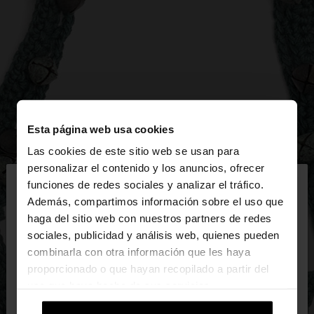
Esta página web usa cookies
Las cookies de este sitio web se usan para
×
personalizar el contenido y los anuncios, ofrecer
hola
funciones de redes sociales y analizar el tráfico.
Además, compartimos información sobre el uso que
haga del sitio web con nuestros partners de redes
Estás accediendo a la web de Mexico. ¿Quieres ir a
sociales, publicidad y análisis web, quienes pueden
la web de United States?
combinarla con otra información que les haya
proporcionado o que hayan recopilado a partir del
uso que haya hecho de sus servicios.
No, continuar en la web
Sí, llévame a
de Mexico
United States