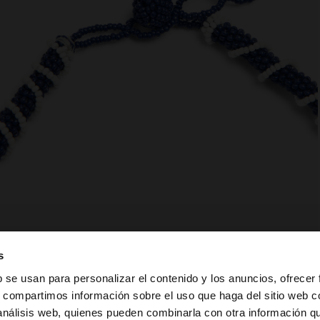
s
b se usan para personalizar el contenido y los anuncios, ofrecer
s, compartimos información sobre el uso que haga del sitio web 
 análisis web, quienes pueden combinarla con otra información q
a web de Mexico. ¿Quieres ir a la web de United States?