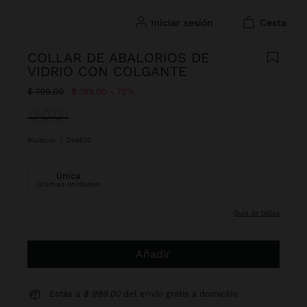
iniciar sesión
cesta
COLLAR DE ABALORIOS DE
VIDRIO CON COLGANTE
Precio rebajado de
A
$ 799.00
$ 199.00
75%
Seleccionado
Multicor
|
246870
Única
últimas unidades
guía de tallas
Añadir
Estás a
$ 999.00
del envío gratis a domicilio