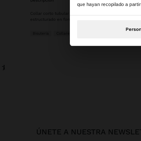
descripción
que hayan recopilado a parti
Collar corto tubular con abalorios de vidrio en dos colo
estructurado en forma de cruz de abalorios. Acabado bri
Person
Bisutería
Collares
ÚNETE A NUESTRA NEWSLE