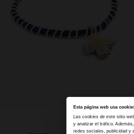
Esta página web usa cookie
hola
Las cookies de este sitio we
y analizar el tráfico. Ademá
redes sociales, publicidad y
Estás accediendo a l