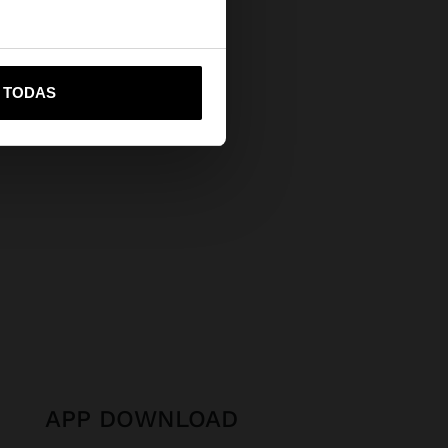
Secure Payments
Help
vame a United States
R TODAS
APP DOWNLOAD