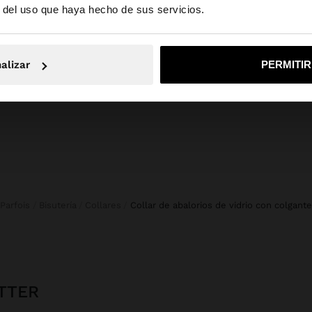
composición, cuidado y origen
r del uso que haya hecho de sus servicios.
res. Colgante
Composición: 70% glass bead, 30%
llante.
Algodón
No, continuar en la web de Mexico
Sí, llé
alizar
PERMITI
Parfois
Bisutería
Collares
collar de abalorios de vidrio con colgante
TTER