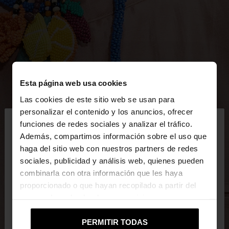
Esta página web usa cookies
Las cookies de este sitio web se usan para
×
personalizar el contenido y los anuncios, ofrecer
hola
funciones de redes sociales y analizar el tráfico.
Además, compartimos información sobre el uso que
haga del sitio web con nuestros partners de redes
Estás accediendo a la web de Mexico. ¿Quieres ir a
sociales, publicidad y análisis web, quienes pueden
la web de United States?
combinarla con otra información que les haya
proporcionado o que hayan recopilado a partir del
uso que haya hecho de sus servicios.
No, continuar en la web
Sí, llévame a
de Mexico
United States
PERMITIR TODAS