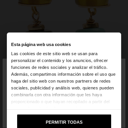
Esta página web usa cookies
Las cookies de este sitio web se usan para
×
personalizar el contenido y los anuncios, ofrecer
hola
funciones de redes sociales y analizar el tráfico.
Además, compartimos información sobre el uso que
haga del sitio web con nuestros partners de redes
Estás accediendo a la web de Mexico. ¿Quieres ir a
sociales, publicidad y análisis web, quienes pueden
la web de United States?
combinarla con otra información que les haya
proporcionado o que hayan recopilado a partir del
uso que haya hecho de sus servicios.
No, continuar en la web
Sí, llévame a
de Mexico
United States
PERMITIR TODAS