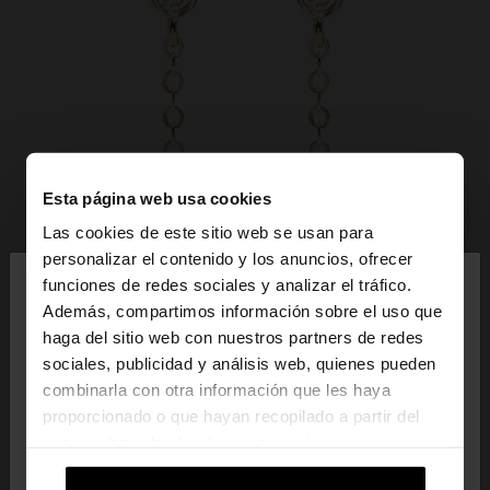
Esta página web usa cookies
Las cookies de este sitio web se usan para
×
personalizar el contenido y los anuncios, ofrecer
hola
funciones de redes sociales y analizar el tráfico.
Además, compartimos información sobre el uso que
haga del sitio web con nuestros partners de redes
Estás accediendo a la web de Mexico. ¿Quieres ir a
sociales, publicidad y análisis web, quienes pueden
la web de United States?
combinarla con otra información que les haya
proporcionado o que hayan recopilado a partir del
uso que haya hecho de sus servicios.
No, continuar en la web
Sí, llévame a
de Mexico
United States