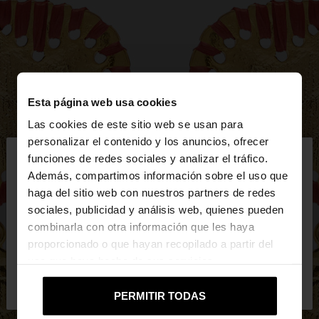
Esta página web usa cookies
Las cookies de este sitio web se usan para
×
personalizar el contenido y los anuncios, ofrecer
hola
funciones de redes sociales y analizar el tráfico.
Además, compartimos información sobre el uso que
haga del sitio web con nuestros partners de redes
Estás accediendo a la web de Mexico. ¿Quieres ir a
sociales, publicidad y análisis web, quienes pueden
la web de United States?
combinarla con otra información que les haya
proporcionado o que hayan recopilado a partir del
uso que haya hecho de sus servicios.
No, continuar en la web
Sí, llévame a
de Mexico
United States
PERMITIR TODAS