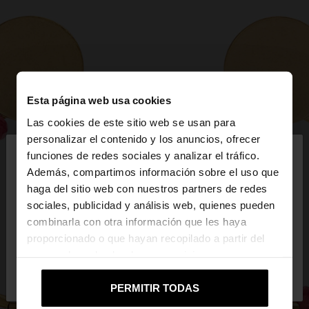
Esta página web usa cookies
Las cookies de este sitio web se usan para
×
personalizar el contenido y los anuncios, ofrecer
hola
funciones de redes sociales y analizar el tráfico.
Además, compartimos información sobre el uso que
haga del sitio web con nuestros partners de redes
Estás accediendo a la web de Mexico. ¿Quieres ir a
sociales, publicidad y análisis web, quienes pueden
la web de United States?
combinarla con otra información que les haya
proporcionado o que hayan recopilado a partir del
uso que haya hecho de sus servicios.
No, continuar en la web
Sí, llévame a
de Mexico
United States
PERMITIR TODAS