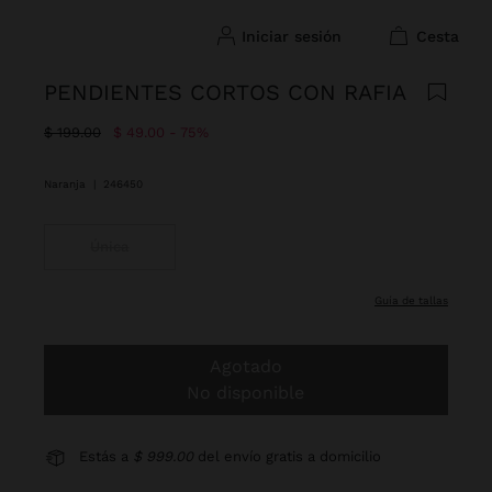
iniciar sesión
cesta
PENDIENTES CORTOS CON RAFIA
Precio rebajado de
A
$ 199.00
$ 49.00
75%
Naranja
|
246450
Única
guía de tallas
Agotado
No disponible
Estás a
$ 999.00
del envío gratis a domicilio