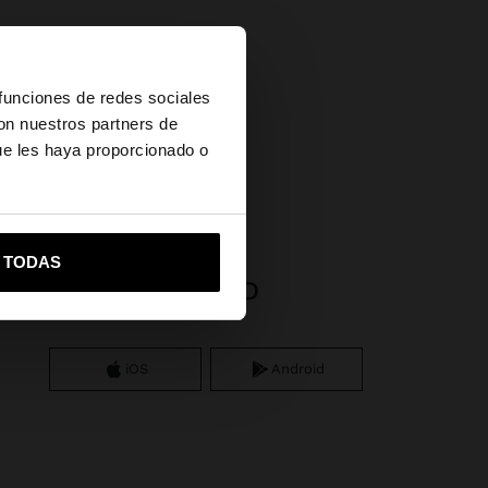
×
 funciones de redes sociales
con nuestros partners de
ue les haya proporcionado o
vame a United States
R TODAS
APP DOWNLOAD
iOS
Android