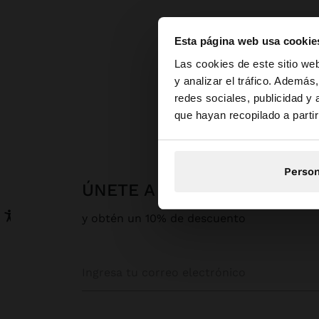
Esta página web usa cookie
hola
Las cookies de este sitio we
y analizar el tráfico. Ademá
redes sociales, publicidad y
Estás accediendo a l
que hayan recopilado a parti
Person
ÚNETE A NUESTRA NEWSLE
y obtén un 10% de descuento