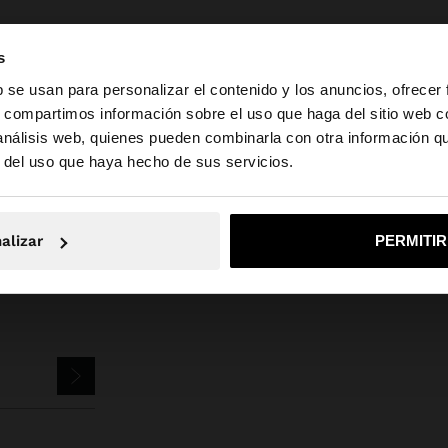
s
b se usan para personalizar el contenido y los anuncios, ofrecer
s, compartimos información sobre el uso que haga del sitio web 
 análisis web, quienes pueden combinarla con otra información q
a web de Mexico. ¿Quieres ir a la web de United States?
Parfois
Bisutería
Aretes
pendientes cortos con rafia
r del uso que haya hecho de sus servicios.
No, continuar en la web de Mexico
Sí, llé
alizar
PERMITI
TTER