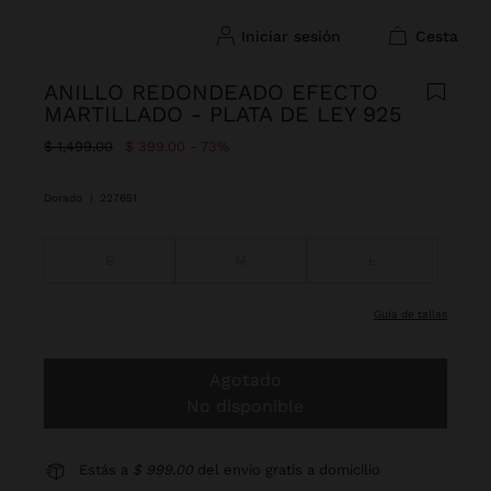
iniciar sesión
cesta
ANILLO REDONDEADO EFECTO
MARTILLADO - PLATA DE LEY 925
Precio rebajado de
A
$ 1,499.00
$ 399.00
73%
Dorado
|
227651
S
M
L
guía de tallas
Agotado
No disponible
Estás a
$ 999.00
del envío gratis a domicilio