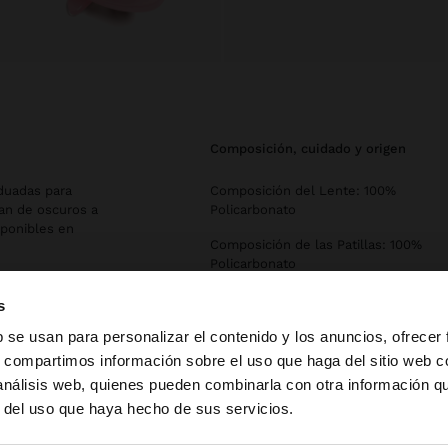
composición, cuidado y origen
aduadas para
Composición del Lente: 100%
van de oscuros a
Policarbonato
sponibles en
Composición de las Patillas: 100%
Policarbonato
Composición del Marco: 100%
s
Policarbonato
b se usan para personalizar el contenido y los anuncios, ofrecer
Categoría de Filtro: Grado 1
s, compartimos información sobre el uso que haga del sitio web 
 análisis web, quienes pueden combinarla con otra información q
a web de Mexico. ¿Quieres ir a la web de United States?
Protección UV: 100%
r del uso que haya hecho de sus servicios.
Declaration of conformity