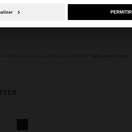
No, continuar en la web de Mexico
Sí, llé
alizar
PERMITI
Parfois
Accesorios
Lentes de Sol
Ver Todo
gafas de sol cat eye
TTER