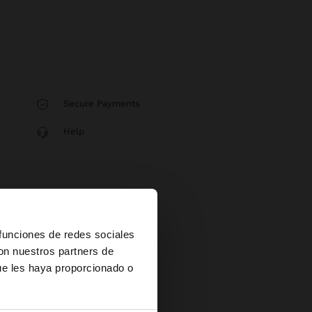
Secure Payments
Help
×
 funciones de redes sociales
con nuestros partners de
ue les haya proporcionado o