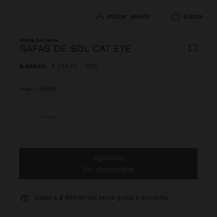
iniciar sesión
cesta
Online Exclusive
GAFAS DE SOL CAT EYE
Precio rebajado de
A
$ 699.00
$ 349.00
50%
Rosa
|
245958
Única
Agotado
No disponible
Estás a
$ 999.00
del envío gratis a domicilio