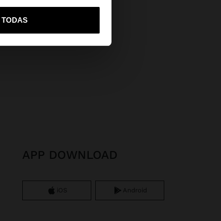
vame a United States
R TODAS
APP DOWNLOAD
iOS
Android