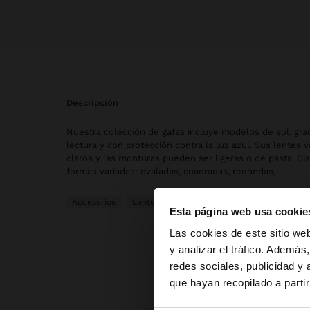
descripción
Nuestra colección de gafas incluye modelos de sol, gr
lectura y con protección contra la luz azul. Sus lentes 
claros y las monturas pueden ser ligeras o de pasta. Di
formas variadas: ovaladas, cuadradas, redondas,
Accesorios
Lentes de Sol
Ver Todo
Esta página web usa cookie
hola
Las cookies de este sitio we
y analizar el tráfico. Ademá
redes sociales, publicidad y
Estás accediendo a l
que hayan recopilado a parti