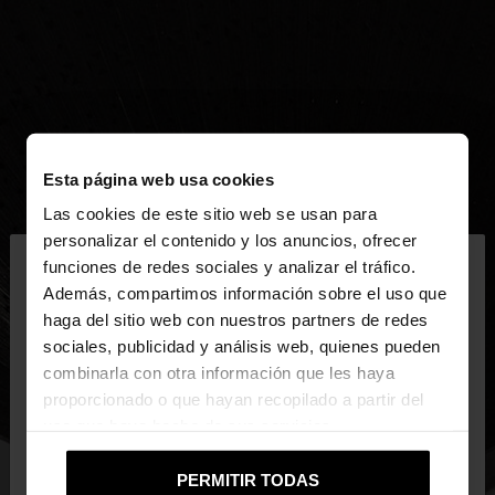
Esta página web usa cookies
Las cookies de este sitio web se usan para
×
personalizar el contenido y los anuncios, ofrecer
hola
funciones de redes sociales y analizar el tráfico.
Además, compartimos información sobre el uso que
haga del sitio web con nuestros partners de redes
Estás accediendo a la web de Mexico. ¿Quieres ir a
sociales, publicidad y análisis web, quienes pueden
la web de United States?
combinarla con otra información que les haya
proporcionado o que hayan recopilado a partir del
uso que haya hecho de sus servicios.
No, continuar en la web
Sí, llévame a
de Mexico
United States
PERMITIR TODAS