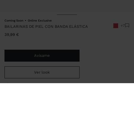
Coming Soon
Online Exclusive
+7
BAILARINAS DE PIEL CON BANDA ELÁSTICA
39,99 €
Avísame
Ver look
Estás a
29,99 €
del envío gratis a domicilio
Entrega en tienda siempre gratis
248990
|
rojo
Bailarinas de piel lisa con banda elástica en el borde y detalle de
lazo. Diseño minimalista inspirado en el ballet. Efecto arrugado.