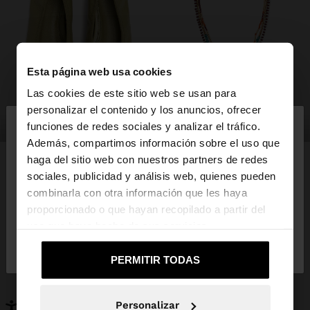
Esta página web usa cookies
Las cookies de este sitio web se usan para
×
personalizar el contenido y los anuncios, ofrecer
hola
zapatos
bisutería
funciones de redes sociales y analizar el tráfico.
Además, compartimos información sobre el uso que
haga del sitio web con nuestros partners de redes
Estás accediendo a la web de España. ¿Quieres ir a
sociales, publicidad y análisis web, quienes pueden
la web de United States?
combinarla con otra información que les haya
PUEDE INTERESARTE
proporcionado o que hayan recopilado a partir del
Novedades
Bolsos
uso que haya hecho de sus servicios.
No, continuar en la web
Sí, llévame a
Ropa
Bisutería
de España
United States
Zapatos
Carteras
PERMITIR TODAS
Relojes
Personalizables
Accesorios
Personalizar