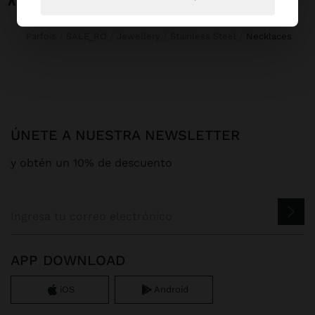
Parfois
SALE_RO
Jewellery
Stainless Steel
necklaces
ÚNETE A NUESTRA NEWSLETTER
y obtén un 10% de descuento
APP DOWNLOAD
iOS
Android