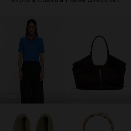
ropa
bolsos