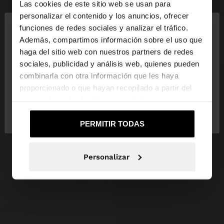
+
+
Las cookies de este sitio web se usan para
×
personalizar el contenido y los anuncios, ofrecer
hola
PIERCING CRUZ CON CIRCONITAS - ACERO INOXIDABLE
PENDIENTES EAR JACKET CON ESTRELLAS - ACERO INOXIDABLE
funciones de redes sociales y analizar el tráfico.
17,99 €
3,99 €
78%
17,99 €
3,99 €
78%
Además, compartimos información sobre el uso que
haga del sitio web con nuestros partners de redes
Estás accediendo a la web de España. ¿Quieres ir a
sociales, publicidad y análisis web, quienes pueden
la web de United States?
combinarla con otra información que les haya
proporcionado o que hayan recopilado a partir del
uso que haya hecho de sus servicios.
No, continuar en la web
Sí, llévame a
de España
United States
PERMITIR TODAS
Personalizar