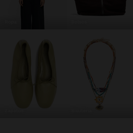
ropa
bolsos
zapatos
bisutería