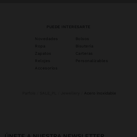
PUEDE INTERESARTE
Novedades
Bolsos
Ropa
Bisutería
Zapatos
Carteras
Relojes
Personalizables
Accesorios
Parfois
SALE_PL
Jewellery
acero inoxidable
ÚNETE A NUESTRA NEWSLETTER