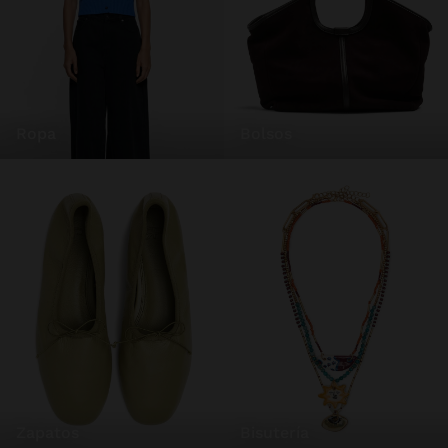
ropa
bolsos
zapatos
bisutería