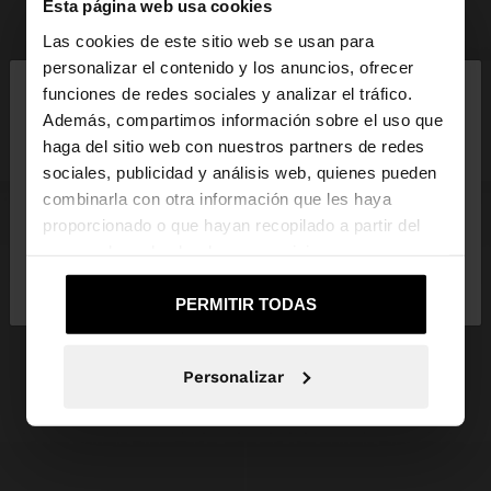
Esta página web usa cookies
+
+
Las cookies de este sitio web se usan para
×
personalizar el contenido y los anuncios, ofrecer
PIERCING CRUZ CON CIRCONITAS - ACERO INOXIDABLE
PIERCING DE NARIZ EN ESPIRAL – ACERO INOXIDABLE
hola
funciones de redes sociales y analizar el tráfico.
17,99 €
3,99 €
78%
12,99 €
3,99 €
69%
Además, compartimos información sobre el uso que
+1
haga del sitio web con nuestros partners de redes
Estás accediendo a la web de España. ¿Quieres ir a
sociales, publicidad y análisis web, quienes pueden
la web de United States?
combinarla con otra información que les haya
proporcionado o que hayan recopilado a partir del
uso que haya hecho de sus servicios.
No, continuar en la web
Sí, llévame a
de España
United States
PERMITIR TODAS
Personalizar