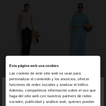
Esta página web usa cookies
Las cookies de este sitio web se usan para
×
personalizar el contenido y los anuncios, ofrecer
hola
funciones de redes sociales y analizar el tráfico.
Además, compartimos información sobre el uso que
haga del sitio web con nuestros partners de redes
Estás accediendo a la web de España. ¿Quieres ir a
sociales, publicidad y análisis web, quienes pueden
la web de United States?