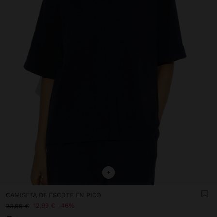
+
CAMISETA DE ESCOTE EN PICO
12,99 €
46%
23,99 €