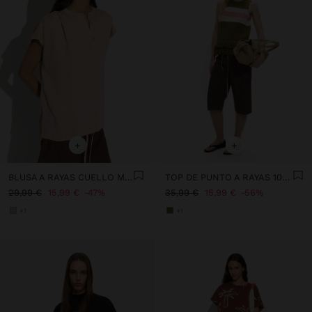
+
+
BLUSA A RAYAS CUELLO MAO
TOP DE PUNTO A RAYAS 100% ALGODÓN
29,99 €
15,99 €
47%
35,99 €
15,99 €
56%
+1
+1