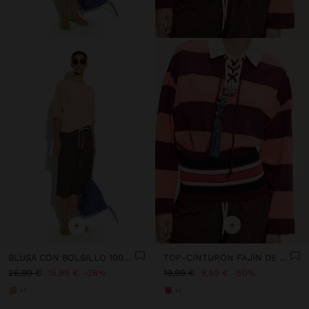
+
+
BLUSA CON BOLSILLO 100% LYOCELL
TOP-CINTURÓN FAJÍN DE PUNTO CON RAYAS
25,99 €
15,99 €
38%
19,99 €
9,99 €
50%
+1
+1