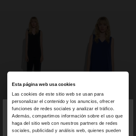
Esta página web usa cookies
Las cookies de este sitio web se usan para
×
personalizar el contenido y los anuncios, ofrecer
hola
funciones de redes sociales y analizar el tráfico.
Además, compartimos información sobre el uso que
haga del sitio web con nuestros partners de redes
Estás accediendo a la web de España. ¿Quieres ir a
sociales, publicidad y análisis web, quienes pueden
la web de United States?