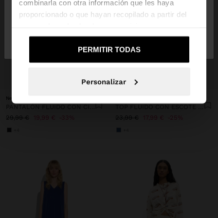
combinarla con otra información que les haya
proporcionado o que hayan recopilado a partir del
uso que haya hecho de sus servicios.
No, continuar en la web
Sí, llévame a
de España
United States
PERMITIR TODAS
+
+
Personalizar
New to sale
New to sale
PANTALÓN FLUIDO CON CINTURA ELÁSTICA
TOP FLUIDO CON ESCOTE EN PICO
29,99 €
19,99 €
33%
23,99 €
17,99 €
25%
+4
+4