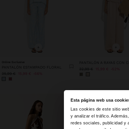
+
+
Online Exclusive
PANTALÓN ESTAMPADO FLORAL
32,99 €
15,99 €
52%
35,99 €
15,99 €
56%
Esta página web usa cookie
hola
Las cookies de este sitio we
y analizar el tráfico. Ademá
redes sociales, publicidad y
Estás accediendo a 