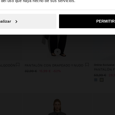
r del uso que haya hecho de sus servicios.
No, continuar en la web de España
Sí, llé
alizar
PERMITI
+
 ALGODÓN
PANTALÓN CON DRAPEADO Y NUDO
Online Exclusive
PANTALÓN F
32,99 €
15,99 €
52%
59,99 €
29,