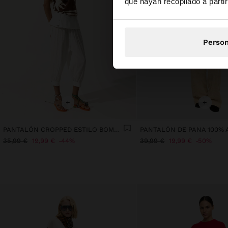
que hayan recopilado a parti
Person
+
+
PANTALÓN CROPPED ESTILO BOMBACHO
PANTALÓN DE PANA 100%
35,99 €
19,99 €
44%
39,99 €
19,99 €
50%