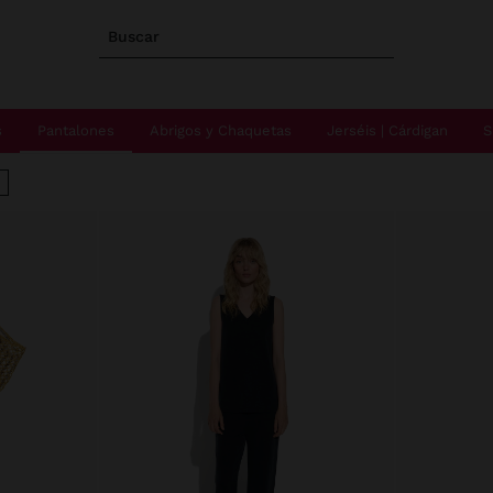
Buscar
s
Pantalones
Abrigos y Chaquetas
Jerséis | Cárdigan
S