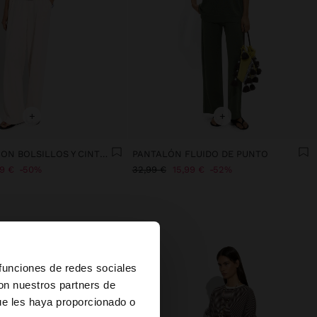
+
+
PANTALÓN CON BOLSILLOS Y CINTURA ELÁSTICA
PANTALÓN FLUIDO DE PUNTO
99 €
50%
32,99 €
15,99 €
52%
×
 funciones de redes sociales
con nuestros partners de
ue les haya proporcionado o