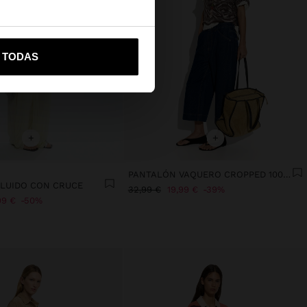
vame a United States
R TODAS
+
+
PANTALÓN VAQUERO CROPPED 100% ALGODÓN
LUIDO CON CRUCE
32,99 €
19,99 €
39%
99 €
50%