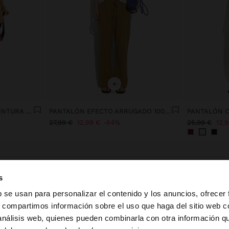
+
PANTALÓN A RAYAS CON CINTURA ELÁSTICA
PANTALÓN EFECTO ARRUGADO 100% ALGODÓN
27,99 €
12,99 €
54%
25,99 €
12,
s
b se usan para personalizar el contenido y los anuncios, ofrecer
s, compartimos información sobre el uso que haga del sitio web 
 análisis web, quienes pueden combinarla con otra información q
la web de España. ¿Quieres ir a la web de United States?