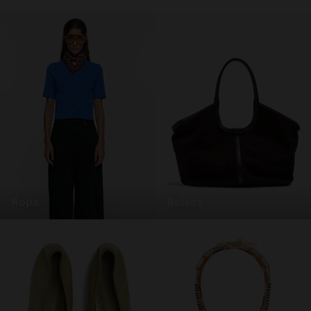
ropa
bolsos