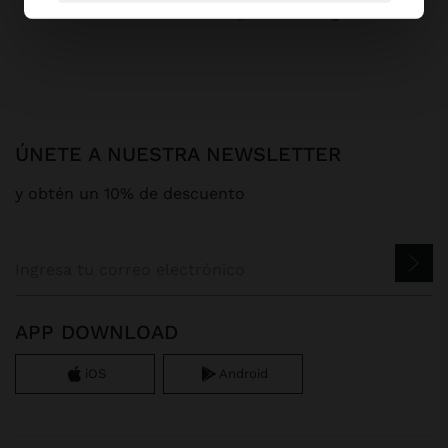
Parfois
Bolsos
Negros
small bags
ÚNETE A NUESTRA NEWSLETTER
y obtén un 10% de descuento
APP DOWNLOAD
iOS
Android