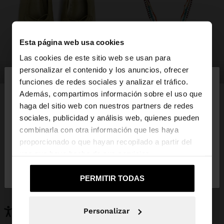
Esta página web usa cookies
Las cookies de este sitio web se usan para
×
personalizar el contenido y los anuncios, ofrecer
zapatos
bisutería
hola
funciones de redes sociales y analizar el tráfico.
Además, compartimos información sobre el uso que
haga del sitio web con nuestros partners de redes
Estás accediendo a la web de España. ¿Quieres ir a
sociales, publicidad y análisis web, quienes pueden
la web de United States?
PUEDE INTERESARTE
combinarla con otra información que les haya
proporcionado o que hayan recopilado a partir del
Novedades
Bolsos
uso que haya hecho de sus servicios.
Ropa
Bisutería
No, continuar en la web
Sí, llévame a
Zapatos
Carteras
de España
United States
PERMITIR TODAS
Relojes
Personalizables
Accesorios
Personalizar