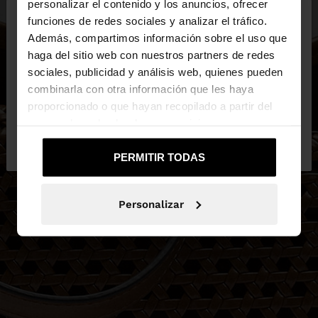
×
personalizar el contenido y los anuncios, ofrecer
hola
funciones de redes sociales y analizar el tráfico.
Además, compartimos información sobre el uso que
haga del sitio web con nuestros partners de redes
Estás accediendo a la web de España. ¿Quieres ir a
sociales, publicidad y análisis web, quienes pueden
la web de United States?
combinarla con otra información que les haya
proporcionado o que hayan recopilado a partir del
uso que haya hecho de sus servicios.
No, continuar en la web
Sí, llévame a
de España
United States
PERMITIR TODAS
Personalizar