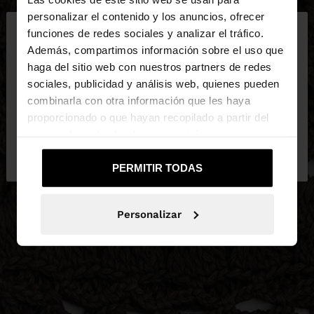
×
personalizar el contenido y los anuncios, ofrecer
hola
funciones de redes sociales y analizar el tráfico.
Además, compartimos información sobre el uso que
haga del sitio web con nuestros partners de redes
Estás accediendo a la web de España. ¿Quieres ir a
sociales, publicidad y análisis web, quienes pueden
la web de United States?
combinarla con otra información que les haya
proporcionado o que hayan recopilado a partir del
uso que haya hecho de sus servicios.
No, continuar en la web
Sí, llévame a
de España
United States
PERMITIR TODAS
Personalizar