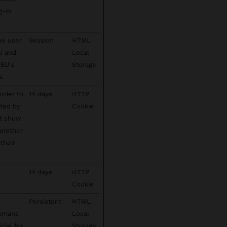
g-in
he user
Session
HTML
EU and
Local
 EU's
Storage
s.
order to
14 days
HTTP
cted by
Cookie
't show
 another
their
14 days
HTTP
Cookie
Persistent
HTML
humans
Local
cial for
Storage