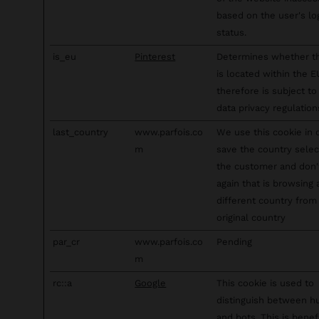
based on the user's lo
status.
is_eu
Pinterest
Determines whether t
is located within the 
therefore is subject to
data privacy regulation
last_country
www.parfois.co
We use this cookie in 
m
save the country sele
the customer and don
again that is browsing
different country from 
original country
par_cr
www.parfois.co
Pending
m
rc::a
Google
This cookie is used to
distinguish between 
and bots. This is benefi