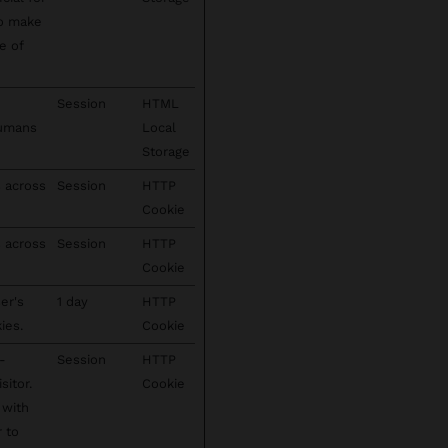
to make
e of
Session
HTML
humans
Local
Storage
s across
Session
HTTP
Cookie
s across
Session
HTTP
Cookie
er's
1 day
HTTP
ies.
Cookie
-
Session
HTTP
sitor.
Cookie
 with
r to