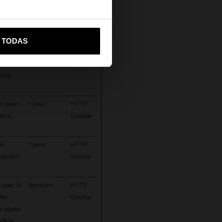
s
Storage
secure
vame a United States
bsite.
R TODAS
 has
Persistent
Indexe
s,
dDB
ence
ct spam
1 year
HTTP
te's
Cookie
ie
1 year
HTTP
current
Cookie
user is
Session
HTTP
the
Cookie
e parts
sible,