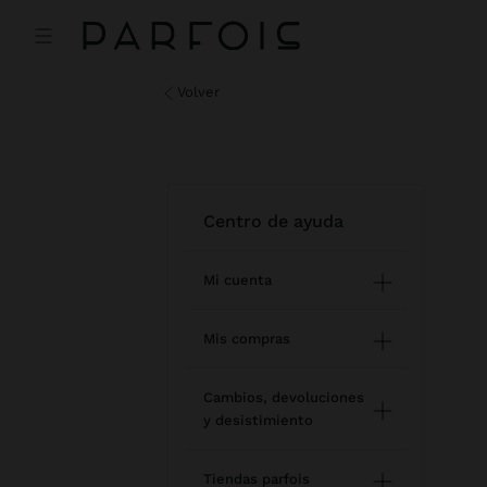
volver
centro de ayuda
Mi cuenta
Registro e inicio de sesión
Mis compras
Gestión de mi perfil
Comprar online
Cambios, devoluciones
y desistimiento
Newsletter
Estado de mi pedido
Cómo devolver / desistir
Mis favoritos
Tiendas parfois
Modificar un pedido online