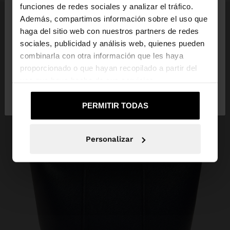
×
hola
funciones de redes sociales y analizar el tráfico.
Además, compartimos información sobre el uso que
haga del sitio web con nuestros partners de redes
Estás accediendo a la web de Dominican Republic.
sociales, publicidad y análisis web, quienes pueden
¿Quieres ir a la web de United States?
combinarla con otra información que les haya
proporcionado o que hayan recopilado a partir del
uso que haya hecho de sus servicios.
No, continuar en la web de
Sí, llévame a
Dominican Republic
United States
PERMITIR TODAS
Personalizar