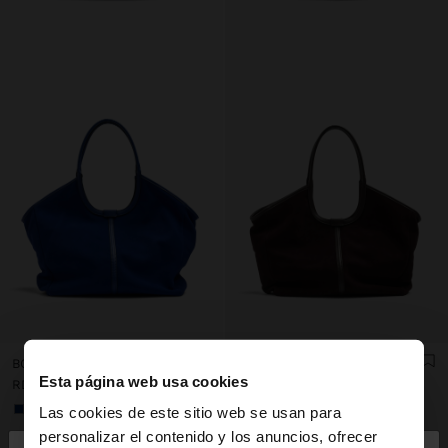
BOLSO SHOPPER DE PIEL PARA PORTÁTIL 15"
BOLSO SHOPPER DE PIEL PARA PORTÁTIL 15"
Esta página web usa cookies
RD$8995.00
RD$8995.00
+3
+3
Las cookies de este sitio web se usan para
personalizar el contenido y los anuncios, ofrecer