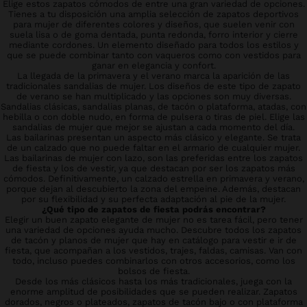
Elige estos zapatos cómodos de entre una gran variedad de opciones.
Tienes a tu disposición una amplia selección de zapatos deportivos
para mujer de diferentes colores y diseños, que suelen venir con
suela lisa o de goma dentada, punta redonda, forro interior y cierre
mediante cordones. Un elemento diseñado para todos los estilos y
que se puede combinar tanto con vaqueros como con vestidos para
ganar en elegancia y confort.
La llegada de la primavera y el verano marca la aparición de las
tradicionales sandalias de mujer. Los diseños de este tipo de zapato
de verano se han multiplicado y las opciones son muy diversas.
Sandalias clásicas, sandalias planas, de tacón o plataforma, atadas, con
hebilla o con doble nudo, en forma de pulsera o tiras de piel. Elige las
sandalias de mujer que mejor se ajustan a cada momento del día.
Las bailarinas presentan un aspecto más clásico y elegante. Se trata
de un calzado que no puede faltar en el armario de cualquier mujer.
Las bailarinas de mujer con lazo, son las preferidas entre los zapatos
de fiesta y los de vestir, ya que destacan por ser los zapatos más
cómodos. Definitivamente, un calzado estrella en primavera y verano,
porque dejan al descubierto la zona del empeine. Además, destacan
por su flexibilidad y su perfecta adaptación al pie de la mujer.
¿Qué tipo de zapatos de fiesta podrás encontrar?
Elegir un buen zapato elegante de mujer no es tarea fácil, pero tener
una variedad de opciones ayuda mucho. Descubre todos los zapatos
de tacón y planos de mujer que hay en catálogo para vestir e ir de
fiesta, que acompañan a los vestidos, trajes, faldas, camisas. Van con
todo, incluso puedes combinarlos con otros accesorios, como los
bolsos de fiesta.
Desde los más clásicos hasta los más tradicionales, juega con la
enorme amplitud de posibilidades que se pueden realizar. Zapatos
dorados, negros o plateados, zapatos de tacón bajo o con plataforma