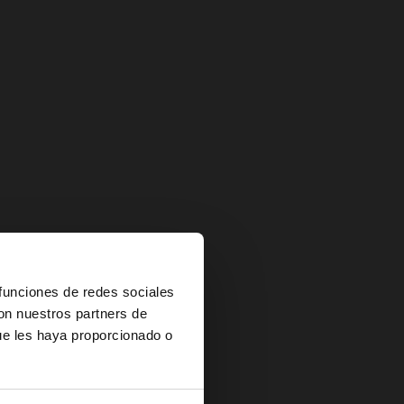
×
 funciones de redes sociales
con nuestros partners de
ue les haya proporcionado o
ited States?