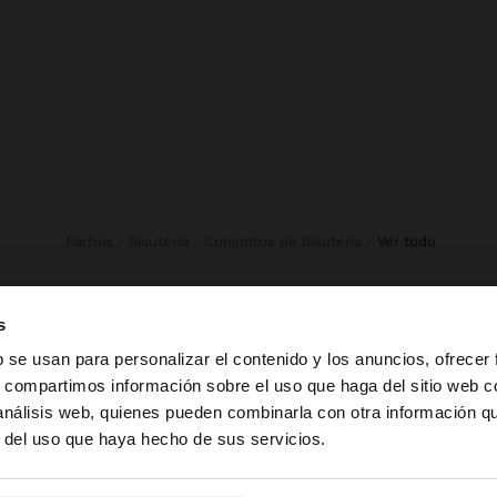
Parfois
Bisutería
Conjuntos de Bisutería
ver todo
s
b se usan para personalizar el contenido y los anuncios, ofrecer
TER
s, compartimos información sobre el uso que haga del sitio web 
 análisis web, quienes pueden combinarla con otra información q
la web de Dominican Republic. ¿Quieres ir a la web de Un
r del uso que haya hecho de sus servicios.