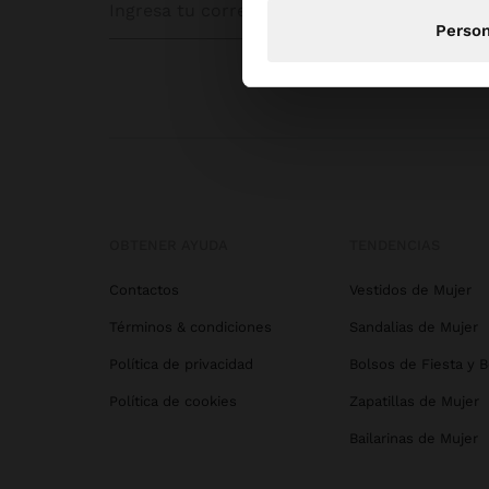
N
Person
OBTENER AYUDA
TENDENCIAS
Contactos
Vestidos de Mujer
Términos & condiciones
Sandalias de Mujer
Política de privacidad
Bolsos de Fiesta y 
Política de cookies
Zapatillas de Mujer
Bailarinas de Mujer