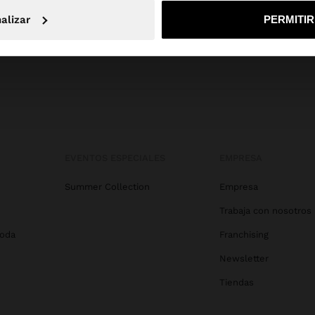
o, continuar en la web de Dominican Republic
Sí, llé
alizar
PERMITI
EVENTOS ESPECIALES
EMPRESA
Summer Collection
Empresa
Trabaja con nosotros
Boda
Franchising
Newsletter
Tiendas