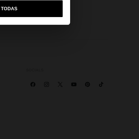
vame a United States
R TODAS
SOCIALS