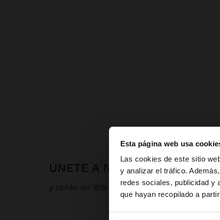
Esta página web usa cookie
hola
Las cookies de este sitio we
ÚNETE A NUESTRA NEWSLET
y analizar el tráfico. Ademá
redes sociales, publicidad y
Estás accediendo a 
y obtén un 10% de descuento
que hayan recopilado a parti