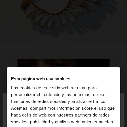
Esta página web usa cookies
Las cookies de este sitio web se usan para
×
personalizar el contenido y los anuncios, ofrecer
hola
funciones de redes sociales y analizar el tráfico.
Además, compartimos información sobre el uso que
haga del sitio web con nuestros partners de redes
Estás accediendo a la web de Dominican Republic.
sociales, publicidad y análisis web, quienes pueden
¿Quieres ir a la web de United States?