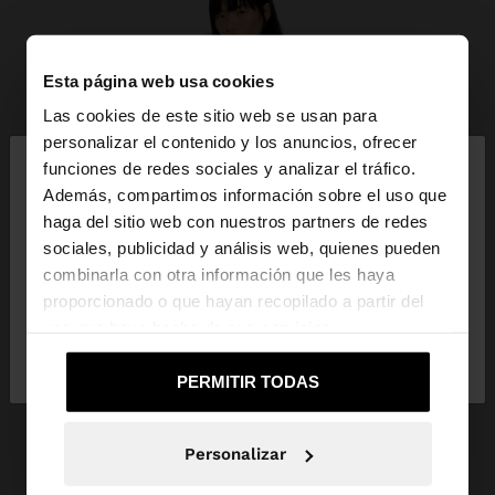
Esta página web usa cookies
Las cookies de este sitio web se usan para
×
personalizar el contenido y los anuncios, ofrecer
hola
funciones de redes sociales y analizar el tráfico.
Además, compartimos información sobre el uso que
haga del sitio web con nuestros partners de redes
Estás accediendo a la web de Dominican Republic.
sociales, publicidad y análisis web, quienes pueden
¿Quieres ir a la web de United States?
combinarla con otra información que les haya
proporcionado o que hayan recopilado a partir del
uso que haya hecho de sus servicios.
No, continuar en la web de
Sí, llévame a
Dominican Republic
United States
PERMITIR TODAS
Personalizar