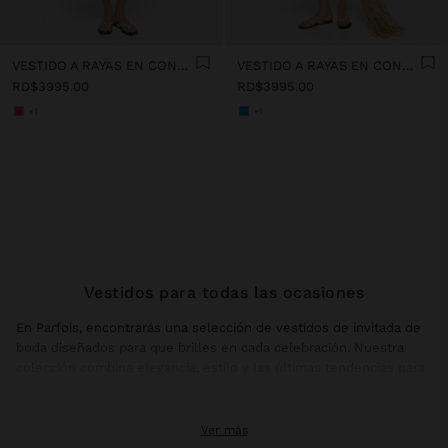
VESTIDO A RAYAS EN CONTRASTE 100% ALGODÓN
VESTIDO A RAYAS EN CONTRASTE 100% ALGODÓN
RD$3995.00
RD$3995.00
+1
+1
Vestidos para todas las ocasiones
En Parfois, encontrarás una selección de vestidos de invitada de
boda diseñados para que brilles en cada celebración. Nuestra
colección combina elegancia, estilo y las últimas tendencias para
ofrecerte el vestido de invitada perfecto para cualquier
ceremonia, ya sea de día o de noche.
Ver más
Los vestidos mujer de Parfois abarcan desde diseños