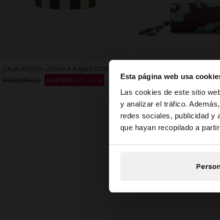
CAJA PORTA-JOYAS A RAYAS CON ESFERA
Esta página web usa cookie
RD$2995.00
RD$1995.00
33%
RD$1995.00
RD$1495.00
hola
Las cookies de este sitio we
y analizar el tráfico. Ademá
redes sociales, publicidad y
Estás accediendo a 
que hayan recopilado a parti
N
Person