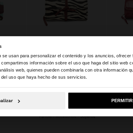
JOYERO EN ROLLO ESTAMPADO DE NYLON
JOYERO DE ROLLO EN PIEL
JOYERO CO
s
25%
RD$3895.00
RD$2695.00
31%
RD$1995.00
b se usan para personalizar el contenido y los anuncios, ofrecer
s, compartimos información sobre el uso que haga del sitio web 
 análisis web, quienes pueden combinarla con otra información q
la web de Dominican Republic. ¿Quieres ir a la web de Un
r del uso que haya hecho de sus servicios.
o, continuar en la web de Dominican Republic
Sí, llé
alizar
PERMITI
Parfois
Accesorios
joyeros