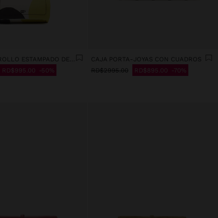
JOYERO EN ROLLO ESTAMPADO DE NYLON
CAJA PORTA-JOYAS CON CUADROS
RD$995.00
50%
RD$2995.00
RD$895.00
70%