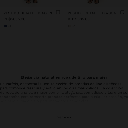
VESTIDO DETALLE DIAGONAL 100% LINO
VESTIDO DETALLE DIAGONAL 100% LINO
RD$5695.00
RD$5695.00
+1
+1
Elegancia natural en ropa de lino para mujer
En Parfois, encontrarás una selección de prendas de lino diseñadas
para combinar frescura y estilo en los días más cálidos. La colección
de
ropa de lino para mujer
combina elegancia, comodidad y las últimas
tendencias para ofrecerte prendas perfectas para cualquier ocasión, ya
sea para el día a día o para momentos especiales.
Pantalones de lino: comodidad y estilo en equilibrio
Ver más
Los
pantalones
de lino para mujer son un básico imprescindible en tu
armario de verano. Con diseños que favorecen todo tipo de siluetas,
estos pantalones ofrecen la transpirabilidad y ligereza característica