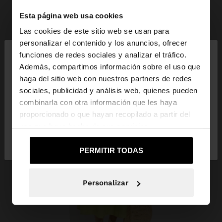
Esta página web usa cookies
Las cookies de este sitio web se usan para
×
personalizar el contenido y los anuncios, ofrecer
hola
funciones de redes sociales y analizar el tráfico.
Además, compartimos información sobre el uso que
haga del sitio web con nuestros partners de redes
Estás accediendo a la web de Dominican Republic.
sociales, publicidad y análisis web, quienes pueden
¿Quieres ir a la web de United States?
combinarla con otra información que les haya
proporcionado o que hayan recopilado a partir del
uso que haya hecho de sus servicios.
No, continuar en la web de
Sí, llévame a
Dominican Republic
United States
PERMITIR TODAS
Personalizar