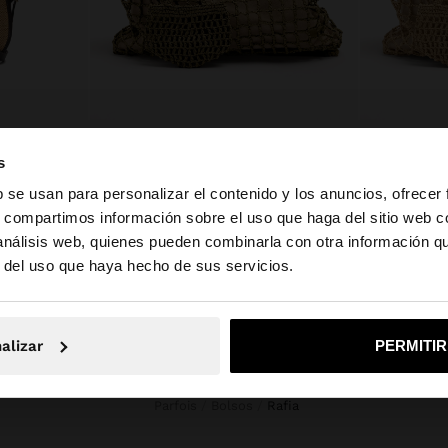
BOLSO BANDOLERA ESTRUCTURADO EFECTO RAFIA
BOLSO SHOPPER EN RED CON BOLSA REMOVIBLE
s
RD$3495.00
RD$3495.00
b se usan para personalizar el contenido y los anuncios, ofrecer
s, compartimos información sobre el uso que haga del sitio web 
 análisis web, quienes pueden combinarla con otra información q
la web de Dominican Republic. ¿Quieres ir a la web de Un
r del uso que haya hecho de sus servicios.
o, continuar en la web de Dominican Republic
Sí, llé
alizar
PERMITI
Parfois
Bolsos
rafia