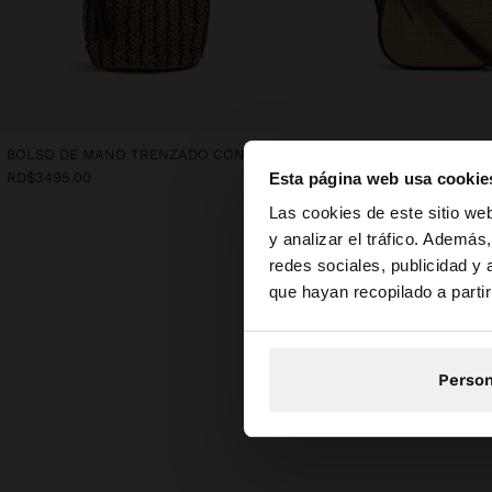
BOLSO DE MANO TRENZADO CON EFECTO RAFIA
Esta página web usa cookie
RD$3495.00
RD$2995.00
hola
Las cookies de este sitio we
y analizar el tráfico. Ademá
redes sociales, publicidad y
Estás accediendo a 
que hayan recopilado a parti
N
Person