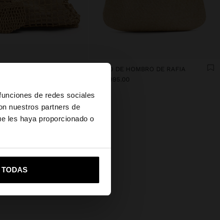
BOLSO SHOPPER EN RED CON BOLSA REMOVIBLE
BOLSO DE HOMBRO DE RAFIA
RD$3995.00
×
 funciones de redes sociales
con nuestros partners de
ue les haya proporcionado o
ited States?
vame a United States
R TODAS