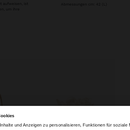
 aufweisen, ist
Abmessungen cm: 42 (L)
en, um ihre
Cookies
nhalte und Anzeigen zu personalisieren, Funktionen für soziale