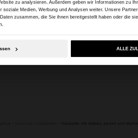
Website zu analysieren. Außerdem geben wir Informationen zu I
r soziale Medien, Werbung und Analysen weiter. Unsere Partner
weiz auf die Website zu. Möchten Sie unsere United State
 Daten zusammen, die Sie ihnen bereitgestellt haben oder die s
n.
+
Nein, bleiben Sie bei Schweiz
Ja, bringen Sie m
GEFLOCHTENE SHOPPER-TASCHE AUS LEDER
HAARSPANGE MIT BLUME
ssen
ALLE ZU
CHF 15,90
Parfois
Schmuck
Halsketten
halskette mit stäben, perlen und stein