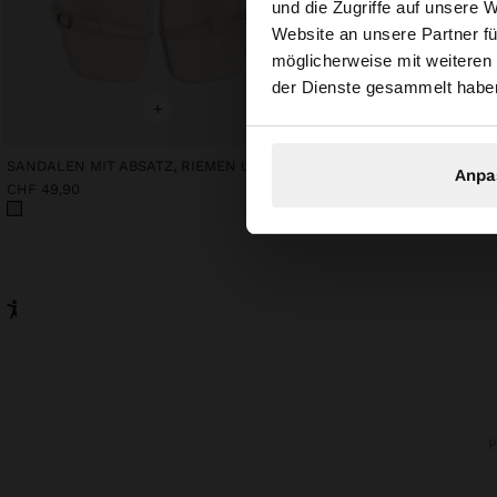
und die Zugriffe auf unsere 
Website an unsere Partner fü
Sie greifen von Sch
möglicherweise mit weiteren
durchsuchen?
der Dienste gesammelt habe
+
+
SANDALEN MIT ABSATZ, RIEMEN UND SCHNALLEN
Anpa
CHF 49,90
CHF 159,90