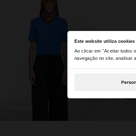
Este website utiliza cookies
olá
Ao clicar em "Aceitar todos
navegação no site, analisar a
Está a aceder ao sit
Person
roupa
malas