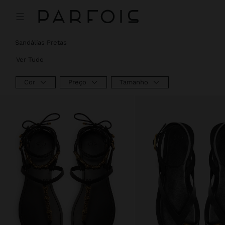
Preço Reduzido De
Para
Preço Reduzido De
Para
Preço Reduzido De
Para
Sandálias Pretas
Ver Tudo
Cor
Preço
Tamanho