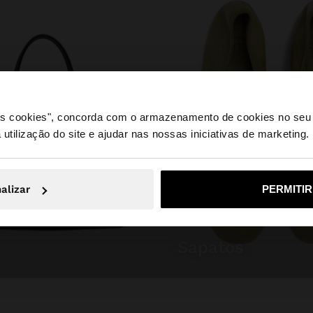
 os cookies", concorda com o armazenamento de cookies no seu 
 utilização do site e ajudar nas nossas iniciativas de marketing.
e a partir de Portugal. Deseja navegar no nosso site Unite
alizar
PERMITI
Não, Fique em Portugal
Sim, leve
sapatos