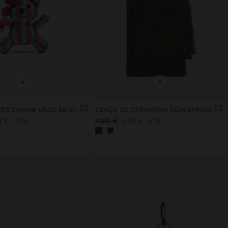
+
+
PORTA-CHAVES CHARM URSO ÀS RISCAS - THE PERFECT MATCH
LENÇO DE CERIMÓNIA COM STRASS
9 €
35%
17,99 €
5,99 €
67%