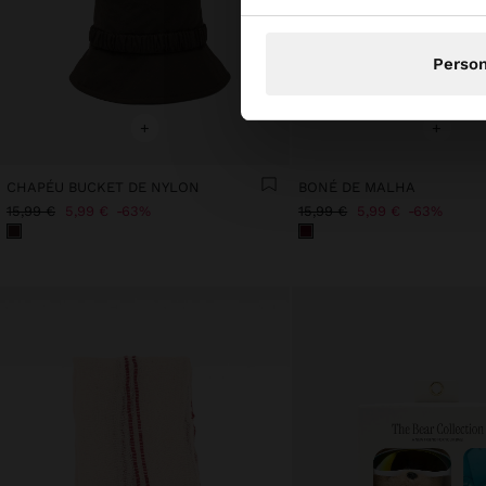
Person
+
+
CHAPÉU BUCKET DE NYLON
BONÉ DE MALHA
15,99 €
5,99 €
63%
15,99 €
5,99 €
63%