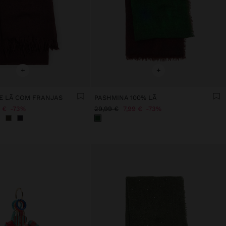
+
+
E LÃ COM FRANJAS
PASHMINA 100% LÃ
 €
73%
29,99 €
7,99 €
73%