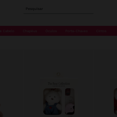
Pesquisar
e Cabelo
Chapéus
Óculos
Porta-Chaves
Cintos