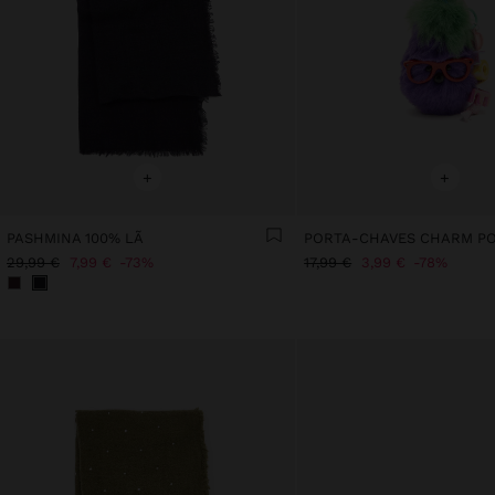
+
+
PASHMINA 100% LÃ
29,99 €
7,99 €
73%
17,99 €
3,99 €
78%