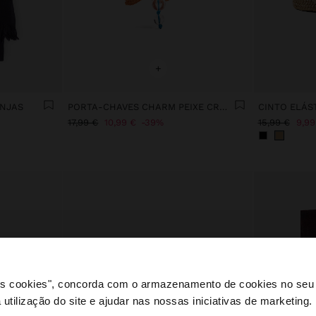
+
ANJAS
PORTA-CHAVES CHARM PEIXE CROCHÉ
CINTO ELÁS
17,99 €
10,99 €
39%
15,99 €
9,99
 os cookies", concorda com o armazenamento de cookies no seu 
 utilização do site e ajudar nas nossas iniciativas de marketing.
e a partir de Portugal. Deseja navegar no nosso site Unite