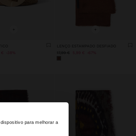
+
+
TICO
LENÇO ESTAMPADO DESFIADO
 €
38%
17,99 €
5,99 €
67%
×
dispositivo para melhorar a
d States?