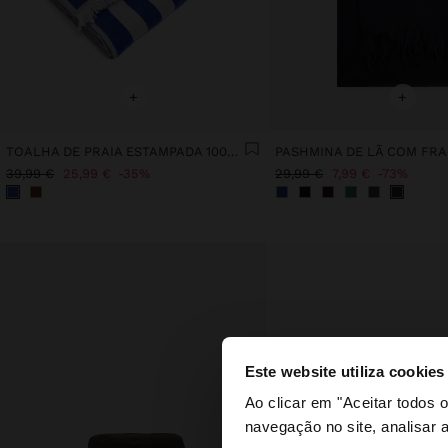
+
+
TOALHA DE PRAIA ESTAMPADA 100% ALGODÃO
PASHMINA DE LÃ COM FR
39,99 €
25,99 €
35%
29,99 €
7,99 €
73%
Este website utiliza cookies
olá
Ao clicar em "Aceitar todos
navegação no site, analisar a
Está a aceder ao sit