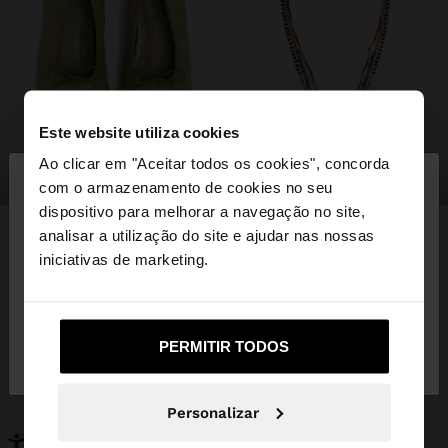
Este website utiliza cookies
×
Ao clicar em "Aceitar todos os cookies", concorda
olá
sapatos
bijuteria
com o armazenamento de cookies no seu
dispositivo para melhorar a navegação no site,
Está a aceder ao site a partir de Portugal. Deseja
analisar a utilização do site e ajudar nas nossas
navegar no nosso site United States?
iniciativas de marketing.
PODERÁ INTERESSAR-LHE
Novidades
Malas
Não, Fique em
Sim, leve-me a United
Roupa
PERMITIR TODOS
Bijuteria
Portugal
States
Sapatos
Carteiras
Relógios
Personalizáveis
Personalizar
Acessórios