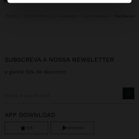
Parfois
PETITS PRIX_LU
Jewellery
Aço inoxidável
necklaces
SUBSCREVA A NOSSA NEWSLETTER
e ganhe 10% de desconto
APP DOWNLOAD
iOS
Android