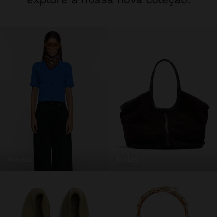
roupa
malas