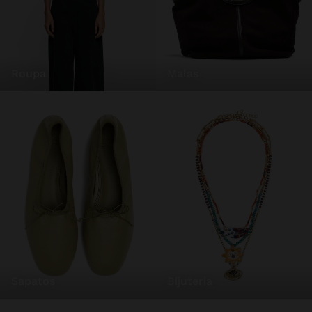
roupa
malas
sapatos
bijuteria