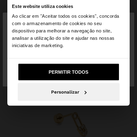
Este website utiliza cookies
×
Ao clicar em "Aceitar todos os cookies", concorda
olá
com o armazenamento de cookies no seu
dispositivo para melhorar a navegação no site,
Está a aceder ao site a partir de Portugal. Deseja
analisar a utilização do site e ajudar nas nossas
navegar no nosso site United States?
iniciativas de marketing.
Não, Fique em
Sim, leve-me a United
PERMITIR TODOS
Portugal
States
Personalizar