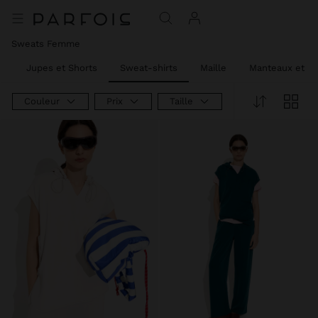
Sweats Femme
s
Jupes et Shorts
Sweat-shirts
Maille
Manteaux et Ve
Couleur
Prix
Taille