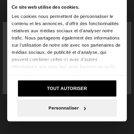
Ce site web utilise des cookies.
Parfois
Vêtements
Robes
tout voir
Les cookies nous permettent de personnaliser le
×
contenu et les annonces, d'offrir des fonctionnalités
bonjour
relatives aux médias sociaux et d'analyser notre
trafic. Nous partageons également des informations
sur l'utilisation de notre site avec nos partenaires de
Vous accédez au site depuis Lebanon. Voulez-vous
REJOIGNEZ NOTRE NEWSLETTER
médias sociaux, de publicité et d'analyse, qui
parcourir notre site au United States?
peuvent combiner celles-ci avec d'autres
et obtenez 10% de réduction
informations que vous leur avez fournies ou qu'ils
ont collectées lors de votre utilisation de leurs
Non, je souhaite
Oui, dirigez-moi vers
services.
rester sur Lebanon
United States
TOUT AUTORISER
OBTENIR DE L’AIDE
Personnaliser
TENDANCES