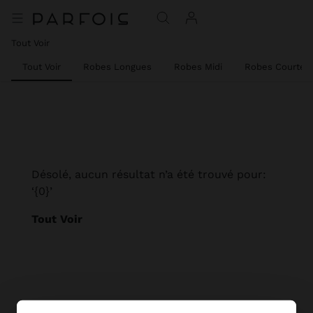
Tout Voir
Tout Voir
Robes Longues
Robes Midi
Robes Courtes
Désolé, aucun résultat n’a été trouvé pour:
‘{0}’
Tout Voir