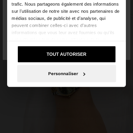
trafic. Nous partageons également des informations
sur l'utilisation de notre site avec nos partenaires de
Vous accédez au site depuis Lebanon. Voulez-vous
médias sociaux, de publicité et d'analyse, qui
parcourir notre site au United States?
peuvent combiner celles-ci avec d'autres
informations que vous leur avez fournies ou qu'ils
ont collectées lors de votre utilisation de leurs
Non, je souhaite
Oui, dirigez-moi vers
services.
rester sur Lebanon
United States
TOUT AUTORISER
Personnaliser