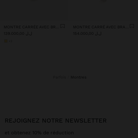
MONTRE CARRÉE AVEC BRACELET EN ACIER INOXYDABLE
MONTRE CARRÉ AVEC BRACELET DE CHAÎNES EN ACIER INOXYDABLE
ل.ل 154.000,00
ل.ل 139.000,00
+2
Parfois
montres
REJOIGNEZ NOTRE NEWSLETTER
et obtenez 10% de réduction