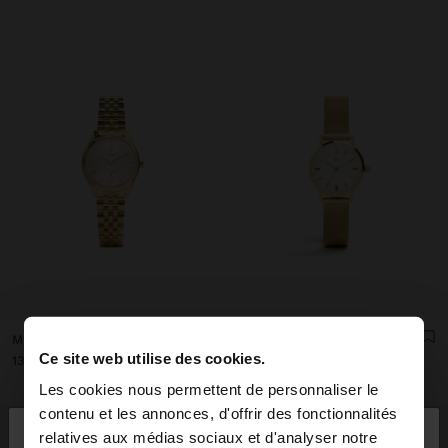
MONTRE RONDE AVEC BRACELET EN ACIER INOXYDABLE
MONTRE EN MAILLE MÉTALLIQUE EN ACIER INOXYDABLE
Ce site web utilise des cookies.
ل.ل 120.000,00
ل.ل 139.000,00
Les cookies nous permettent de personnaliser le
×
contenu et les annonces, d'offrir des fonctionnalités
bonjour
relatives aux médias sociaux et d'analyser notre