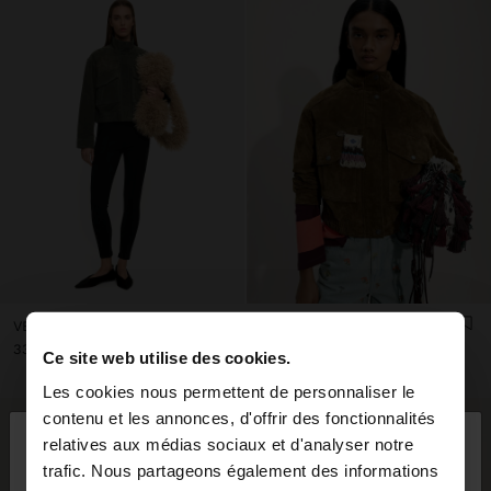
VESTE EN CUIR COL MONTANT
VESTE EN CUIR AVEC POCHES
ل.ل 339.000,00
ل.ل 339.000,00
Ce site web utilise des cookies.
Les cookies nous permettent de personnaliser le
×
contenu et les annonces, d'offrir des fonctionnalités
bonjour
relatives aux médias sociaux et d'analyser notre
trafic. Nous partageons également des informations