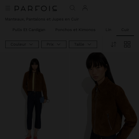
Manteaux, Pantalons et Jupes en Cuir
es
Pulls Et Cardigan
Ponchos et Kimonos
Lin
Cuir
Couleur
Prix
Taille