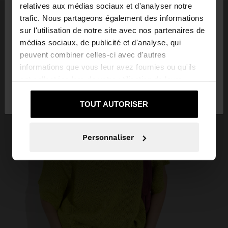
×
bonjour
relatives aux médias sociaux et d'analyser notre
trafic. Nous partageons également des informations
sur l'utilisation de notre site avec nos partenaires de
Vous accédez au site depuis Lebanon. Voulez-vous
médias sociaux, de publicité et d'analyse, qui
parcourir notre site au United States?
peuvent combiner celles-ci avec d'autres
informations que vous leur avez fournies ou qu'ils
ont collectées lors de votre utilisation de leurs
Non, je souhaite
Oui, dirigez-moi vers
services.
rester sur Lebanon
United States
TOUT AUTORISER
Personnaliser