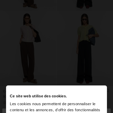
CARDIGAN EN LIN À RAYURES
CARDIGAN EN LIN À RAYURES
Ce site web utilise des cookies.
ل.ل 109.000,00
ل.ل 109.000,00
+1
+1
Les cookies nous permettent de personnaliser le
contenu et les annonces, d'offrir des fonctionnalités