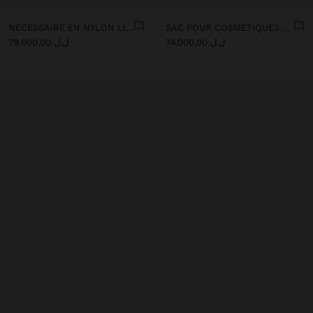
NÉCESSAIRE EN NYLON LISSE
SAC POUR COSMÉTIQUES EN NYLON IMPRIMÉ ANIMAL
ل.ل 74.000,00
ل.ل 79.000,00