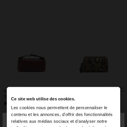
NÉCESSAIRE LISSE AVEC TEXTURE DOUCE
NÉCESSAIRE EN NYLON AVEC IMPRIMÉ ANIMAL
ل.ل 59.000,00
ل.ل 79.000,00
Ce site web utilise des cookies.
+1
Les cookies nous permettent de personnaliser le
×
contenu et les annonces, d'offrir des fonctionnalités
bonjour
relatives aux médias sociaux et d'analyser notre