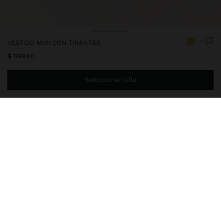
+1
VESTIDO MIDI CON TIRANTES
$ 899.00
Seleccionar talla
Estás a
$ 999.00
del envío gratis a domicilio
232419
|
lima
Vestido midi fluido con tirantes. Escote en V, tanto en la parte
delantera como en la trasera. Detalle de costura central.
Aberturas laterales inferiores. La modelo mide 1,76 m y lleva una
talla XS-S.
Ropa
Vestidos