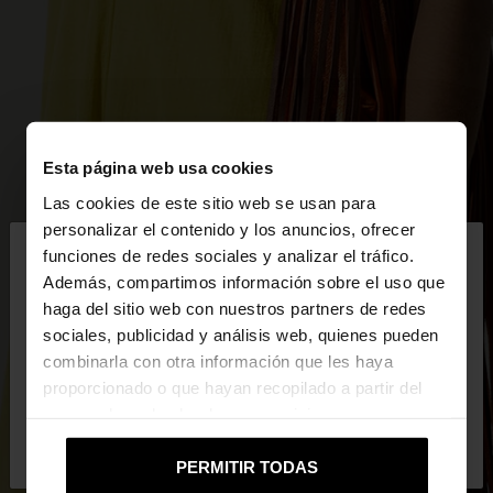
Esta página web usa cookies
Las cookies de este sitio web se usan para
×
personalizar el contenido y los anuncios, ofrecer
hola
funciones de redes sociales y analizar el tráfico.
Además, compartimos información sobre el uso que
haga del sitio web con nuestros partners de redes
Estás accediendo a la web de Mexico. ¿Quieres ir a
sociales, publicidad y análisis web, quienes pueden
la web de United States?
combinarla con otra información que les haya
proporcionado o que hayan recopilado a partir del
uso que haya hecho de sus servicios.
No, continuar en la web
Sí, llévame a
de Mexico
United States
PERMITIR TODAS