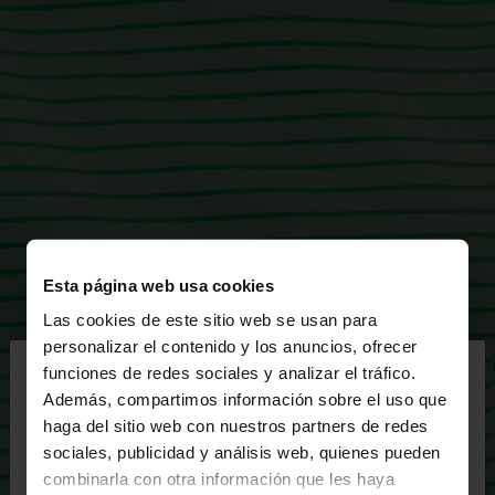
Esta página web usa cookies
Las cookies de este sitio web se usan para
×
personalizar el contenido y los anuncios, ofrecer
hola
funciones de redes sociales y analizar el tráfico.
Además, compartimos información sobre el uso que
haga del sitio web con nuestros partners de redes
Estás accediendo a la web de Mexico. ¿Quieres ir a
sociales, publicidad y análisis web, quienes pueden
la web de United States?
combinarla con otra información que les haya