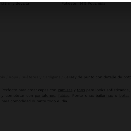
1,78 m y lleva la
Poliéster, 14% Poliamida
fois
Ropa
Suéteres y Cardigans
jersey de punto con detalle de bot
Perfecto para crear capas con
camisas
y
tops
para looks sofisticados,
y completar con
pantalones
,
faldas
. Ponte unas
bailarinas
o
botas
para comodidad durante todo el día.