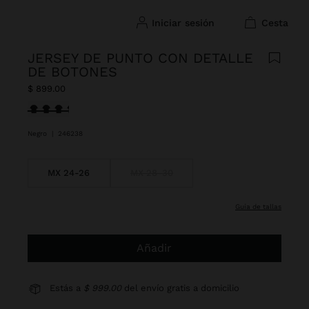
iniciar sesión
cesta
JERSEY DE PUNTO CON DETALLE
DE BOTONES
$ 899.00
Seleccionado
Negro
|
246238
MX 24-26
MX 28-30
guía de tallas
Añadir
Estás a
$ 999.00
del envío gratis a domicilio