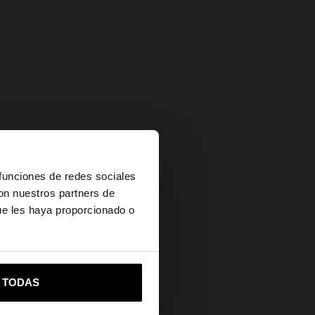
×
 funciones de redes sociales
con nuestros partners de
ue les haya proporcionado o
vame a United States
Secure Payments
R TODAS
Help