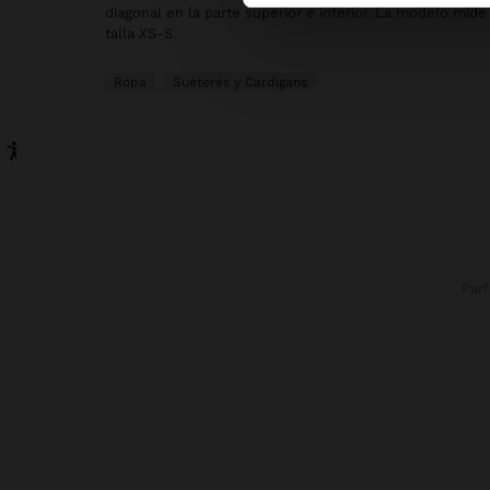
diagonal en la parte superior e inferior. La modelo mide 
talla XS-S.
Ropa
Suéteres y Cardigans
Par