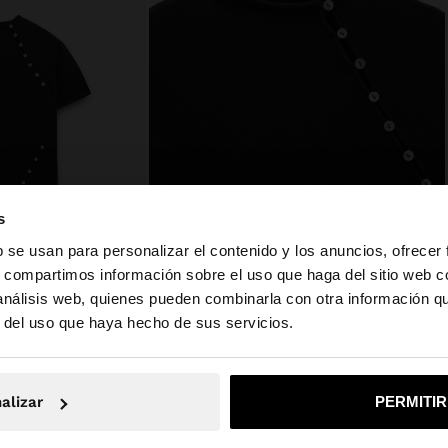
s
b se usan para personalizar el contenido y los anuncios, ofrecer
s, compartimos información sobre el uso que haga del sitio web 
 análisis web, quienes pueden combinarla con otra información q
a web de Mexico. ¿Quieres ir a la web de United States?
r del uso que haya hecho de sus servicios.
No, continuar en la web de Mexico
Sí, llé
composición, cuidado y origen
alizar
PERMITI
lle de botones en
Composición: 63% Viscosa, 23%