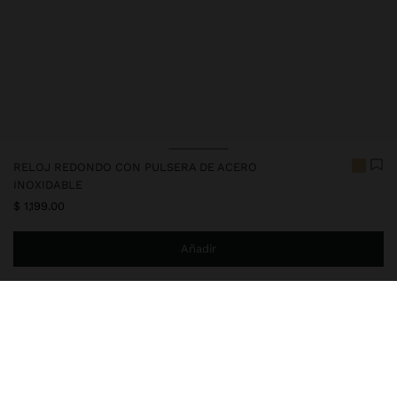
RELOJ REDONDO CON PULSERA DE ACERO
INOXIDABLE
$ 1,199.00
Añadir
Estás a
$ 999.00
del envío gratis a domicilio
247014
|
dorado
Nuestra variada colección de relojes, disponibles en versiones