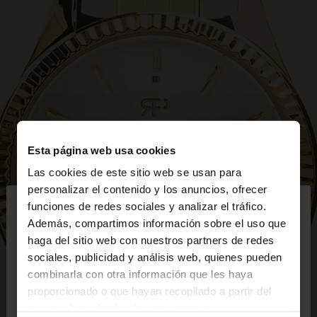
Esta página web usa cookies
Las cookies de este sitio web se usan para
×
personalizar el contenido y los anuncios, ofrecer
hola
funciones de redes sociales y analizar el tráfico.
Además, compartimos información sobre el uso que
haga del sitio web con nuestros partners de redes
Estás accediendo a la web de Mexico. ¿Quieres ir a
sociales, publicidad y análisis web, quienes pueden
la web de United States?
combinarla con otra información que les haya
proporcionado o que hayan recopilado a partir del
uso que haya hecho de sus servicios.
No, continuar en la web
Sí, llévame a